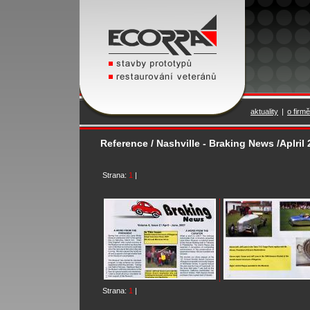
aktuality
|
o firmě
Reference / Nashville - Braking News /Aplril 
Strana:
1
|
Strana:
1
|