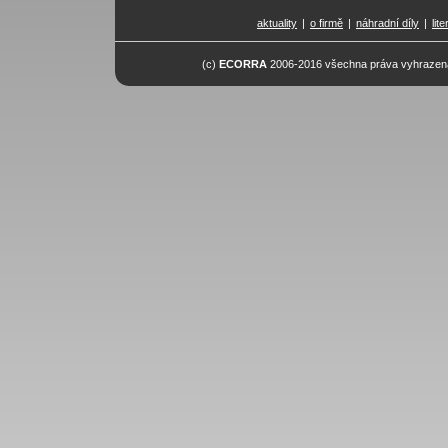
aktuality
|
o firmě
|
náhradní díly
|
lit
(c)
ECORRA
2006-2016 všechna práva vyhrazena.