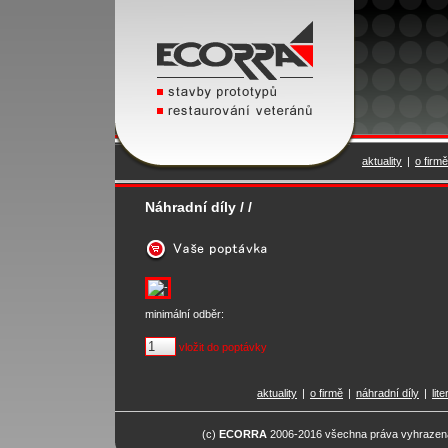
aktuality
|
o firmě
Náhradní díly / /
minimální odběr:
vložit do poptávky
aktuality
|
o firmě
|
náhradní díly
|
lit
(c)
ECORRA
2006-2016 všechna práva vyhrazena.