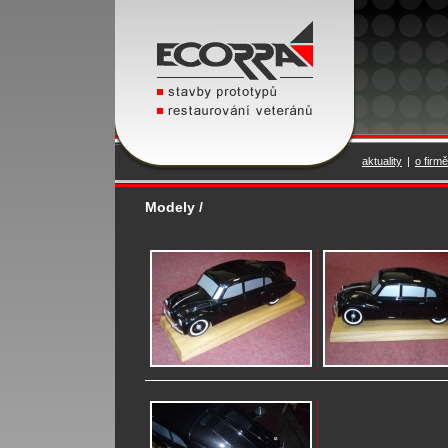
aktuality
|
o firmě
Modely /