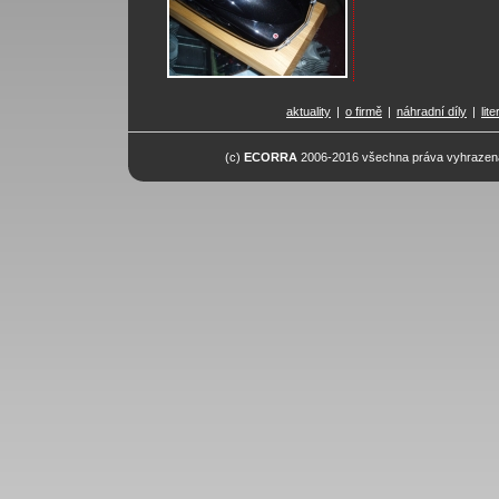
aktuality
|
o firmě
|
náhradní díly
|
lit
(c)
ECORRA
2006-2016 všechna práva vyhrazena.