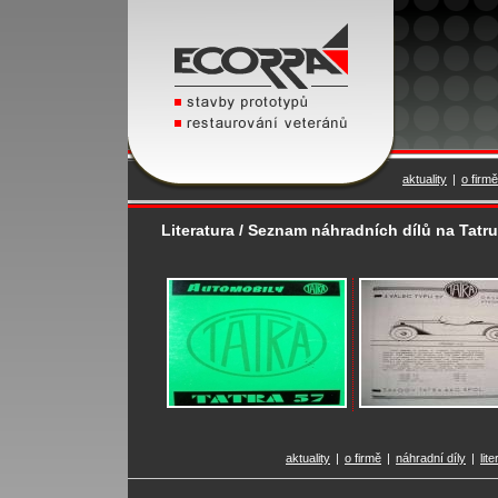
aktuality
|
o firmě
Literatura / Seznam náhradních dílů na Tatru
aktuality
|
o firmě
|
náhradní díly
|
lit