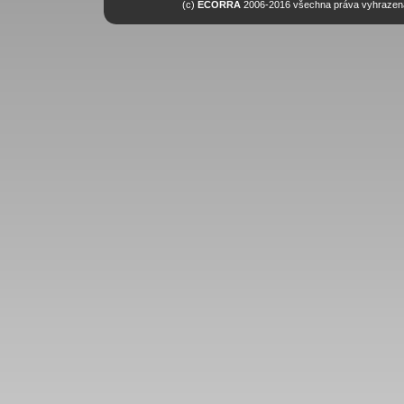
(c)
ECORRA
2006-2016 všechna práva vyhrazena.