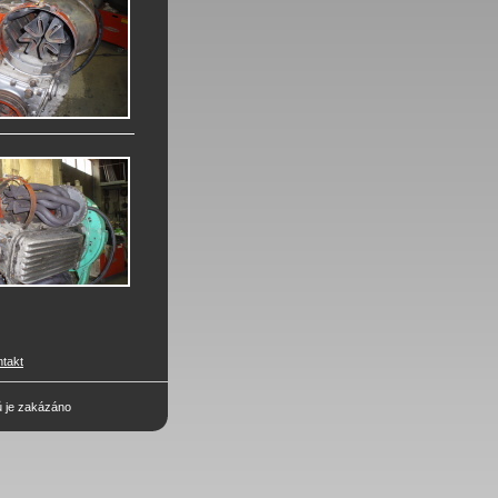
ntakt
ů je zakázáno