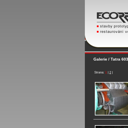
Galerie / Tatra 60
Strana:
1
|
2
|