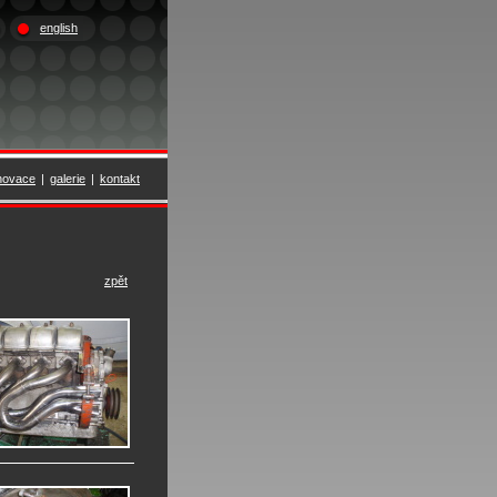
english
novace
|
galerie
|
kontakt
zpět