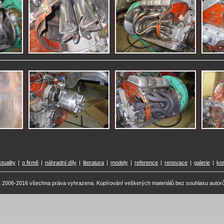
tuality
|
o firmě
|
náhradní díly
|
literatura
|
modely
|
reference
|
renovace
|
galerie
|
ko
A
2006-2016 všechna práva vyhrazena. Kopírování veškerých materiálů bez souhlasu autor