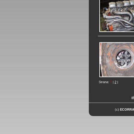
Strana:
1
|
2
|
ak
(c)
ECORR