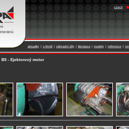
czech
aktuality
|
o firmě
|
náhradní díly
|
literatura
|
modely
|
reference
|
re
3 B5 - Ejektorový motor