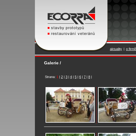
aktuality
|
o firmě
Galerie /
Strana:
1
|
2
|
3
|
4
|
5
|
6
|
7
|
8
|