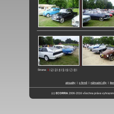
Strana:
1
|
2
|
3
|
4
|
5
|
6
|
7
|
8
|
aktuality
|
o firmě
|
náhradní díly
|
lit
(c)
ECORRA
2006-2016 všechna práva vyhrazena.