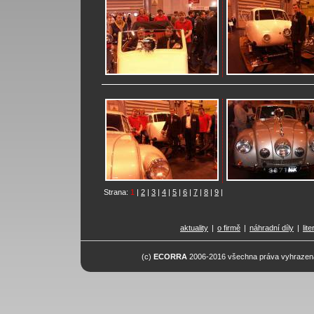
Strana:
1
|
2
|
3
|
4
|
5
|
6
|
7
|
8
|
9
|
aktuality
|
o firmě
|
náhradní díly
|
lit
(c)
ECORRA
2006-2016 všechna práva vyhrazena.