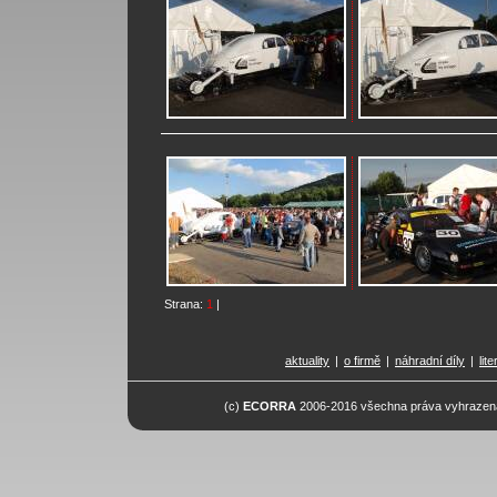
Strana:
1
|
aktuality
|
o firmě
|
náhradní díly
|
lit
(c)
ECORRA
2006-2016 všechna práva vyhrazena.