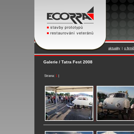
aktuality
|
o firmě
Galerie / Tatra Fest 2008
Strana:
1
|