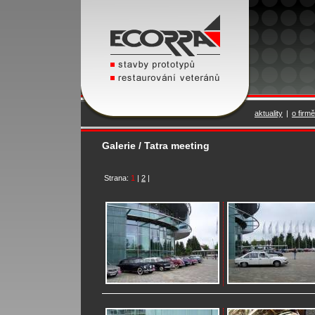
aktuality
|
o firmě
Galerie / Tatra meeting
Strana:
1
|
2
|