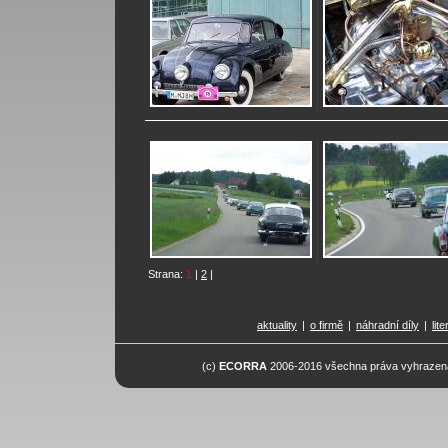
Strana:
1
|
2
|
aktuality
|
o firmě
|
náhradní díly
|
lit
(c)
ECORRA
2006-2016 všechna práva vyhrazena.