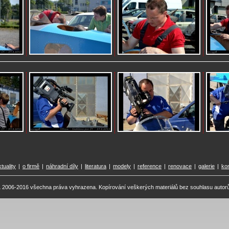
tuality
|
o firmě
|
náhradní díly
|
literatura
|
modely
|
reference
|
renovace
|
galerie
|
ko
A
2006-2016 všechna práva vyhrazena. Kopírování veškerých materiálů bez souhlasu autor