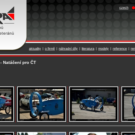
czech
aktuality
|
o firmě
|
náhradní díly
|
literatura
|
modely
|
reference
|
re
. - Natáčení pro ČT