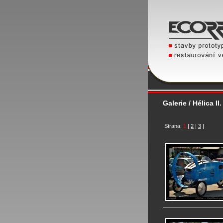
Galerie / Hélica II
Strana:
1
|
2
|
3
|