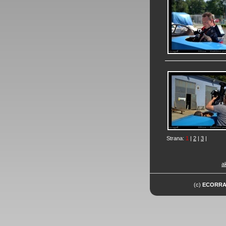
Strana:
1
|
2
|
3
|
ak
(c)
ECORR