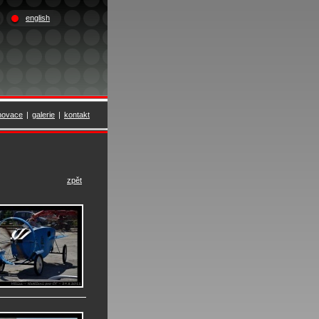
english
novace
|
galerie
|
kontakt
zpět