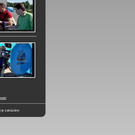
ntakt
ů je zakázáno