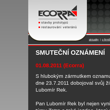
aktuality
|
o firmě
SMUTEČNÍ OZNÁMENÍ
01.08.2011 (Ecorra)
S hlubokým zármutkem oznamuj
dne 23.7.2011 dobojoval svůj ži
Lubomír Rek.
Pan Lubomír Rek byl nejen vyni