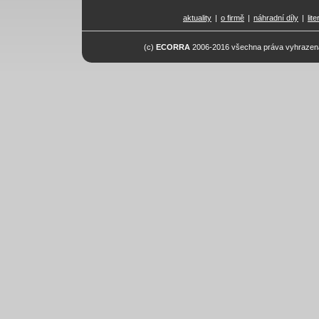
aktuality
|
o firmě
|
náhradní díly
|
lit
(c)
ECORRA
2006-2016 všechna práva vyhrazena.