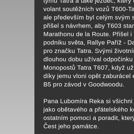
týmu Tatra a také jezdec, který
volant soutěžních vozů T600-Ta
ale především byl celým svým 
přišel s návrhem, aby T603 star
Marathonu de la Route. Přišel 
podniku světa, Rallye Paříž - D
pro značku Tatra. Svými životní
dlouhou dobu užíval odpočinku 
Monopostů Tatra T607, když už 
díky jemu vloni opět zaburácel
B5 pro závod v Goodwoodu.
Pana Lubomíra Reka si všichn
jako obětavého a přátelského 
ostatním pomoci a poradit, kter
Čest jeho památce.